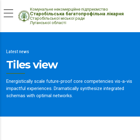
Комунальне некомерційне підприємство
Старобільська багатопрофільна лікарня
Старобільської міської ради
Луганської області
Latest news
Tiles view
Energistically scale future-proof core competencies vis-a-vis
impactful experiences. Dramatically synthesize integrated
schemas with optimal networks.