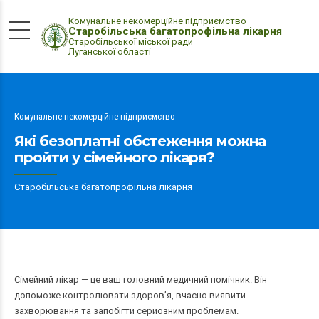
Комунальне некомерційне підприємство
Старобільська багатопрофільна лікарня
Старобільської міської ради
Луганської області
Комунальне некомерційне підприємство
Які безоплатні обстеження можна
пройти у сімейного лікаря?
Старобільська багатопрофільна лікарня
Сімейний лікар — це ваш головний медичний помічник. Він
допоможе контролювати здоров’я, вчасно виявити
захворювання та запобігти серйозним проблемам.