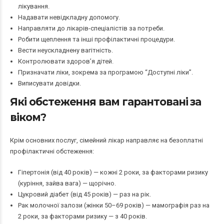
лікування.
Надавати невідкладну допомогу.
Направляти до лікарів-спеціалістів за потреби.
Робити щеплення та інші профілактичні процедури.
Вести неускладнену вагітність.
Контролювати здоров’я дітей.
Призначати ліки, зокрема за програмою “Доступні ліки”.
Виписувати довідки.
Які обстеження вам гарантовані за
віком?
Крім основних послуг, сімейний лікар направляє на безоплатні
профілактичні обстеження:
Гіпертонія (від 40 років) — кожні 2 роки, за факторами ризику
(куріння, зайва вага) — щорічно.
Цукровий діабет (від 45 років) — раз на рік.
Рак молочної залози (жінки 50–69 років) — мамографія раз на
2 роки, за факторами ризику — з 40 років.