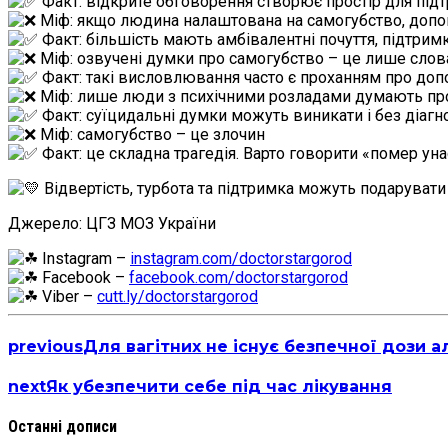
Факт: відкрите обговорення створює простір для під
Міф: якщо людина налаштована на самогубство, доп
Факт: більшість мають амбівалентні почуття, підтримк
Міф: озвучені думки про самогубство – це лише слов
Факт: такі висловлювання часто є проханням про допо
Міф: лише люди з психічними розладами думають пр
Факт: суїцидальні думки можуть виникати і без діагн
Міф: самогубство – це злочин
Факт: це складна трагедія. Варто говорити «помер ун
Відвертість, турбота та підтримка можуть подарувати
Джерело: ЦГЗ МОЗ України
Instagram –
instagram.com/doctorstargorod
Facebook –
facebook.com/doctorstargorod
Viber –
cutt.ly/doctorstargorod
previous
Для вагітних не існує безпечної дози 
next
Як убезпечити себе під час лікування
Останні дописи