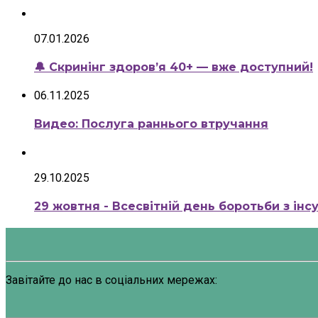
07.01.2026
🔔 Скринінг здоров’я 40+ — вже доступний!
06.11.2025
Видео: Послуга раннього втручання
29.10.2025
29 жовтня - Всесвітній день боротьби з інс
Завітайте до нас в соціальних мережах: