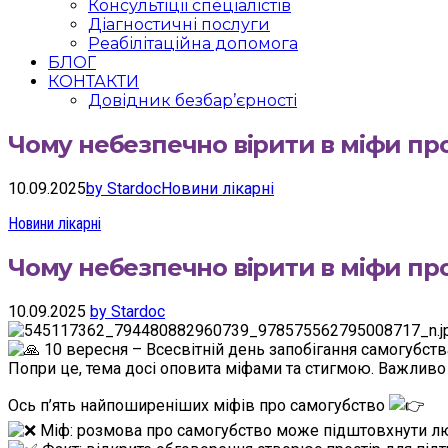
Консультіції спеціалістів
Діагностичні послуги
Реабілітаційна допомога
БЛОГ
КОНТАКТИ
Довідник безбар’єрності
Чому небезпечно вірити в міфи пр
10.09.2025
by Stardoc
Новини лікарні
Новини лікарні
Чому небезпечно вірити в міфи пр
10.09.2025
by Stardoc
10 вересня – Всесвітній день запобігання самогубства
Попри це, тема досі оповита міфами та стигмою. Важливо
Ось п’ять найпоширеніших міфів про самогубство
Міф: розмова про самогубство може підштовхнути л