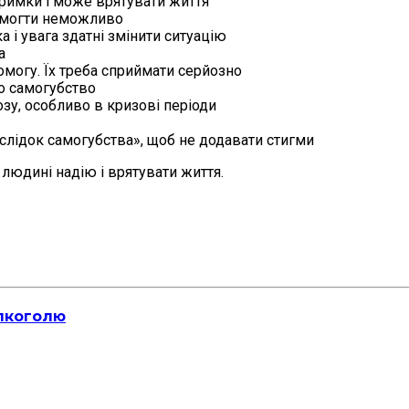
тримки і може врятувати життя
омогти неможливо
а і увага здатні змінити ситуацію
а
могу. Їх треба сприймати серйозно
о самогубство
озу, особливо в кризові періоди
аслідок самогубства», щоб не додавати стигми
 людині надію і врятувати життя.
алкоголю