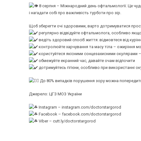
8 серпня – Міжнародний день офтальмології. Це чуд
і нагадати собі про важливість турботи про зір.
Щоб зберегти очі здоровими, варто дотримуватися прост
регулярно відвідуйте офтальмолога, особливо якщо
ведіть здоровий спосіб життя: відмовтеся від курі
контролюйте харчування та масу тіла – ожиріння м
користуйтеся якісними сонцезахисними окулярами –
обмежуйте екранний час, давайте очам відпочити
дотримуйтесь гігієни, особливо при використанні ок
До 80% випадків порушення зору можна попередити
Джерело: ЦГЗ МОЗ України
Instagram –
instagram.com/doctorstargorod
Facebook –
facebook.com/doctorstargorod
Viber –
cutt.ly/doctorstargorod