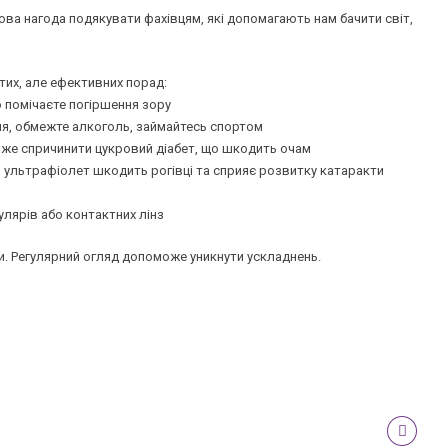
ова нагода подякувати фахівцям, які допомагають нам бачити світ,
их, але ефективних порад:
 помічаєте погіршення зору
ння, обмежте алкоголь, займайтесь спортом
оже спричинити цукровий діабет, що шкодить очам
 ультрафіолет шкодить рогівці та сприяє розвитку катаракти
улярів або контактних лінз
. Регулярний огляд допоможе уникнути ускладнень.