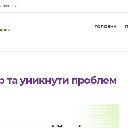
М
0 800 33 22 30
ГОЛОВНА
карня
ір та уникнути проблем