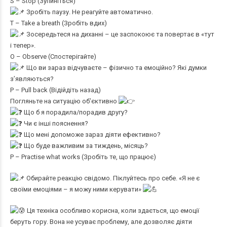
S – Stop (Зупиніться)
Зробіть паузу. Не реагуйте автоматично.
T – Take a breath (Зробіть вдих)
Зосередьтеся на диханні – це заспокоює та повертає в «тут
і тепер».
O – Observe (Спостерігайте)
Що ви зараз відчуваєте – фізично та емоційно? Які думки
з’являються?
P – Pull back (Відійдіть назад)
Погляньте на ситуацію об’єктивно
Що б я порадила/порадив другу?
Чи є інші пояснення?
Що мені допоможе зараз діяти ефективно?
Що буде важливим за тиждень, місяць?
P – Practise what works (Зробіть те, що працює)
Обирайте реакцію свідомо. Піклуйтесь про себе. «Я не є
своїми емоціями – я можу ними керувати»
Ця техніка особливо корисна, коли здається, що емоції
беруть гору. Вона не усуває проблему, але дозволяє діяти