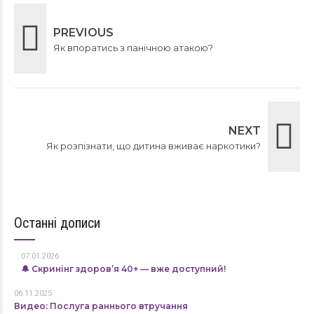
PREVIOUS
Як впоратись з панічною атакою?
NEXT
Як розпізнати, що дитина вживає наркотики?
Останні дописи
07.01.2026
🔔 Скринінг здоров’я 40+ — вже доступний!
06.11.2025
Видео: Послуга раннього втручання