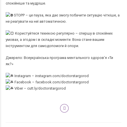
спокійніше та мудріше.
STOPP – це пауза, яка дає змогу побачити ситуацію чіткіше, а
не реагувати на неї автоматичною.
Користуйтеся технікою регулярно – спершу в спокійних
умовах, а згодом і в складні моменти. Вона стане вашим
інструментом для самодопомоги й опори.
Джерело: Всеукраїнська програма ментального здоров’я «Ти
як?»
Instagram –
instagram.com/doctorstargorod
Facebook –
facebook.com/doctorstargorod
Viber –
cutt.ly/doctorstargorod